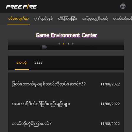
ပင္မစာမ်က္ႏွာ
ဂုဏ္ရည္စနစ္
တိုင္ၾကားျခင္း
အျပဳမူေတြ႕ရွိသည္
ပလပ္အင္ဆန္
Game Environment Center
အားလံုး
3223
ျဖတ္ေတာက္မွဳစနစ္ဘယ္လိုလုပ္ေဆာင္လဲ?
11/08/2022
အေကာင့္ပိတ္ပင္ျခင္းစည္းမ်ဥ္းမ်ား
11/08/2022
ဘယ္လိုတိုင္ၾကားမလဲ?
11/08/2022