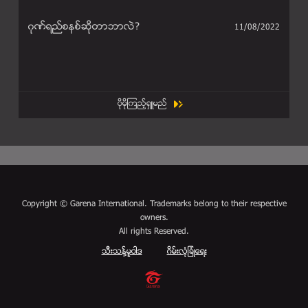
ဂုဏ္ရည္စနစ္ဆိုတာဘာလဲ?
11/08/2022
ပိုမိုၾကည့္ရွဴမည္
Copyright © Garena International. Trademarks belong to their respective
owners.
All rights Reserved.
သီးသန္႔မူဝါဒ
ဂိမ္းလံုျခံဳေရး